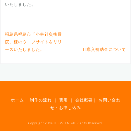
いたしました。
福島県福島市「小林針灸接骨
院」様のウエブサイトをリリ
ースいたしました。
IT導入補助金について
ホーム
｜
制作の流れ
｜
費用
｜
会社概要
｜
お問い合わ
せ・お申し込み
Copyright c DIGIT SYSTEM All Rights Reserved.