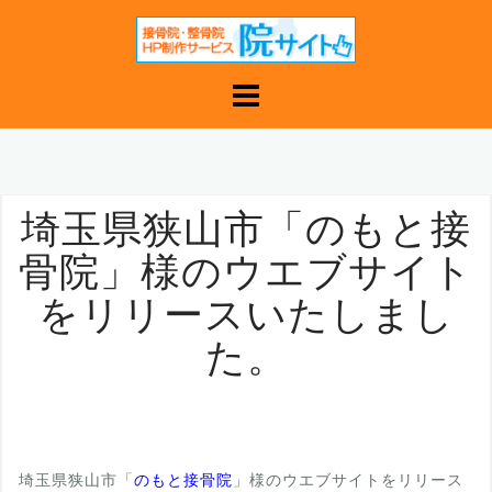
コ
ン
テ
ン
ツ
へ
ス
キ
埼玉県狭山市「のもと接
ッ
骨院」様のウエブサイト
プ
をリリースいたしまし
た。
埼玉県狭山市「
のもと接骨院
」様のウエブサイトをリリース