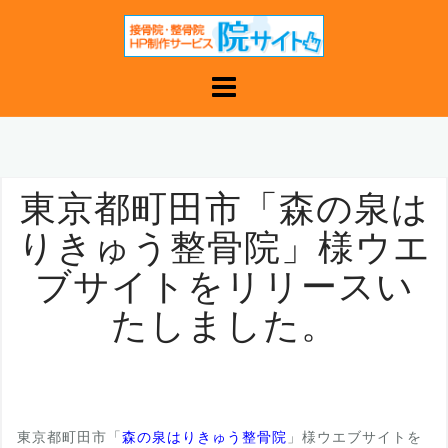
コ
ン
テ
ン
ツ
へ
ス
キ
東京都町田市「森の泉は
ッ
りきゅう整骨院」様ウエ
プ
ブサイトをリリースい
たしました。
東京都町田市「
森の泉はりきゅう整骨院
」様ウエブサイトを