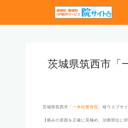
コ
ン
テ
ン
ツ
へ
ス
キ
茨城県筑西市「
ッ
プ
茨城県筑西市
「一本松整骨院」
様ウエブサ
【痛みの原因を正確に見極め、治療部位に