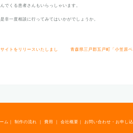
運んでくる患者さんもいらっしゃいます。
、是非一度相談に行ってみてはいかがでしょうか。
ブサイトをリリースいたしまし
青森県三戸郡五戸町「小笠原ペ
ーム
｜
制作の流れ
｜
費用
｜
会社概要
｜
お問い合わせ・お申し