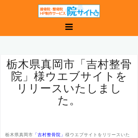
コ
ン
テ
ン
ツ
へ
ス
キ
栃木県真岡市「吉村整骨
ッ
院」様ウエブサイトを
プ
リリースいたしまし
た。
栃木県真岡市
「吉村整骨院」
様ウエブサイトをリリースいた