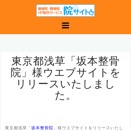
コ
ン
テ
ン
ツ
へ
ス
キ
東京都浅草「坂本整骨
ッ
院」様ウエブサイトを
プ
リリースいたしまし
た。
東京都浅草「
坂本整骨院
」様ウエブサイトをリリースいたし